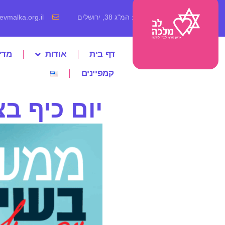
כתובת: המ"ג 38, ירושלים
vmalka.org.il
דף בית
אודות
מדי
קמפיינים
יום כיף בצפו