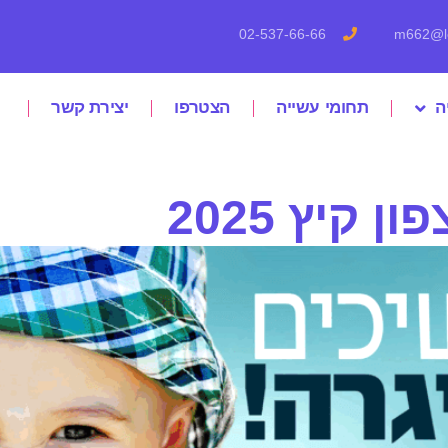
02-537-66-66
m662@le
ה
תחומי עשייה
הצטרפו
יצירת קשר
ן קיץ 2025