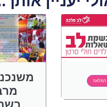
לי יעניין אותך..
משנכנס
המלאה
מרב
בשמ