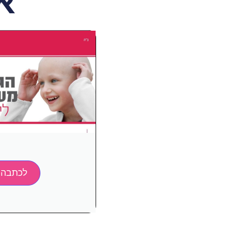
או
לכתבה 