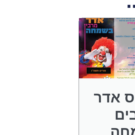
.
 אדר
ים
חה