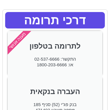
דרכי תרומה
מענה אנושי
לתרומה בטלפון
התקשר: 02-537-6666
או: 1800-203-6666
העברה בנקאית
בנק פג"י (52) סניף 185