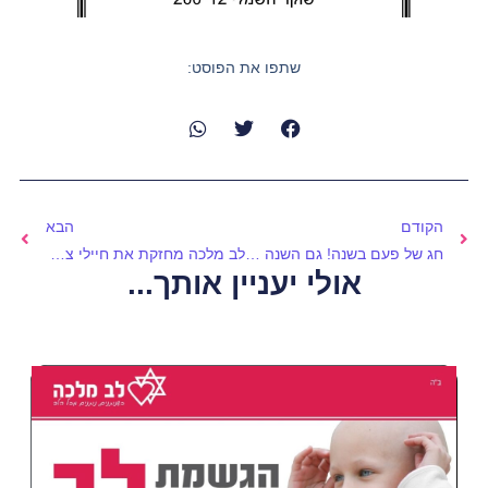
שתפו את הפוסט:
הקודם
הבא
חג של פעם בשנה! גם השנה לב מלכה עוזר למשפחות של ילדים חולי סרטן שסובלים ועוברים טיפולים קשים מאוד… לב מלכה מחבק ומסייע להם בכל הנדרש תמיכות לחג, סלי מזון ועוד…. בעזרתכם נצליח להכניס את המשפחה המיוסרת עם חיוך עזרו לנו לעזור ולשמח אותם ואוירה של שמחה וחג.
לב מלכה מחזקת את חיילי צה״ל ע"י פרויקט התרמות נפרד לא על חשבון הילדים האונקולגים
אולי יעניין אותך...