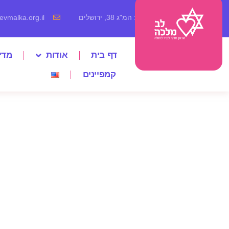
כתובת: המ"ג 38, ירושלים
vmalka.org.il
דף בית
אודות
מדי
קמפיינים