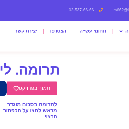
02-537-66-66
m662@le
ה
תחומי עשייה
הצטרפו
יצירת קשר
תרומה. לי
תמוך בפרויקט
לתרומה בסכום מוגדר
מראש לחצו על הכפתור
הרצוי